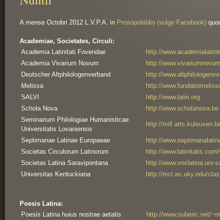
A mense Octobri 2012 L.V.P.A. in 
Prosopobiblio (vulgo Facebook)
 quoq
Academiae, Societates, Circuli:
Academia Latinitati Fovendae
http://www.academialatini
Academia Vivarium Novum
http://www.vivariumnovum.
Deutscher Altphilologenverband
http://www.altphilologenv
Melissa
http://www.fundatiomeliss
SALVI
http://www.latin.org
Schola Nova
http://www.scholanova.be
Seminarium Philologiae Humanisticae 
http://mill.arts.kuleuven.
Universitatis Lovaniensis
Septimanae Latinae Europaeae
http://www.septimanalatin
Societas Circulorum Latinorum
http://www.latinitatis.com/
Societas Latina Saravipontana
http://www.voxlatina.uni-s
Universitas Kentuckiana
http://mcl.as.uky.edu/clas
Poesis Latina:
Poesis Latina huius nostrae aetatis
http://www.suberic.net/~m