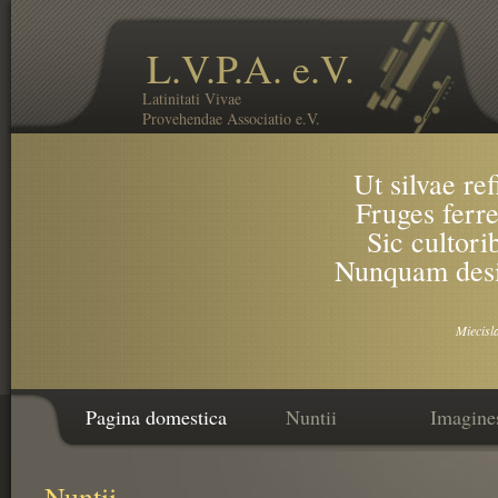
L.V.P.A. e.V.
Latinitati Vivae
Provehendae Associatio e.V.
Ut silvae re
Fruges ferre
Sic cultori
Nunquam desin
Miecisl
Pagina domestica
Nuntii
Imagine
Nuntii