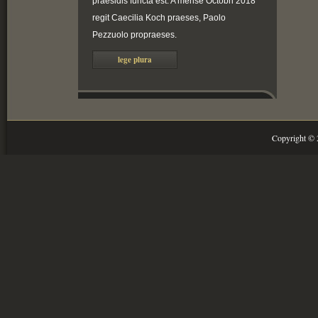
praesidis functa est. A mense Octobri 2018
regit Caecilia Koch praeses, Paolo
Pezzuolo propraeses.
lege plura
Copyright ©