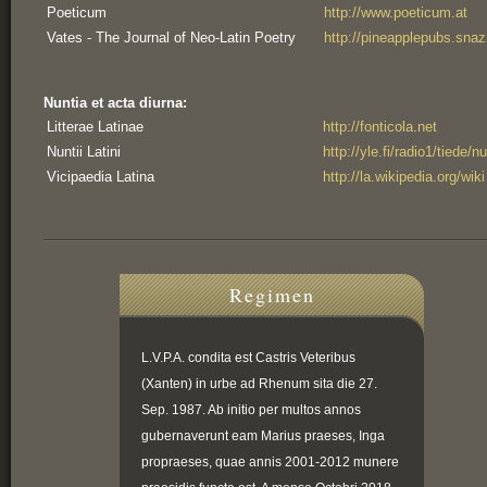
Poeticum
http://www.poeticum.at
Vates - The Journal of Neo-Latin Poetry
http://pineapplepubs.snaz
Nuntia et acta diurna:
Litterae Latinae
http://fonticola.net
Nuntii Latini
http://yle.fi/radio1/tiede/nu
Vicipaedia Latina
http://la.wikipedia.org/wiki
Regimen
L.V.P.A. condita est Castris Veteribus
(Xanten) in urbe ad Rhenum sita die 27.
Sep. 1987. Ab initio per multos annos
gubernaverunt eam Marius praeses, Inga
propraeses, quae annis 2001-2012 munere